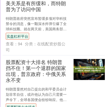
美关系是有所缓和，而特朗
普为了访问中国
特朗普政府突然宣布暂缓多项对华科技
禁令的消息，像一颗深水炸弹引爆了全
球科技圈。就在两天前，美国商务部刚
把中国电信、TP-Link路由器这些中国企
实盘杠杆平台
业从实体清单里捞....
查看：
94
分类：
在线配资炒股公
司
股票配资十大排名 特朗普
挡不住！第一个退群的国家
出现，普京政府：中俄关系
永不变
特朗普显然对自己提出的和平委员会计
划非常自信，或许他认为自己只需要一
声令下，全球各国便会纷纷响应。他甚
至选择将这个委员会的加入签约仪式安
股票配资十大排名