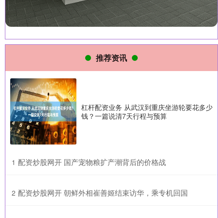
推荐资讯
杠杆配资业务 从武汉到重庆坐游轮要花多少
钱？一篇说清7天行程与预算
​配资炒股网开 国产宠物粮扩产潮背后的价格战
1
​配资炒股网开 朝鲜外相崔善姬结束访华，乘专机回国
2