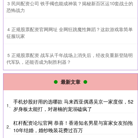
​民间配资公司 铁手镯也能成神装？揭秘新百区运10套战士的
3
恐怖战力
​正规股票配资官网网址 全网狂跳魔性舞蹈？这款游戏靠简单
4
征服玩家
​正规股票配资 战车从千年战场上消失后，经改良重新登陆明
5
代军队，还能否成为制胜利器？
最新文章
手机炒股好用的选哪款 马来西亚偶遇吴京一家度假，52
1、
岁身板太能打，对谢楠的宠溺磕疯了
杠杆配资论坛官网 恭喜！香港知名男星与富家女友拍拖
2、
10年结婚，婚纱晚装花费过百万