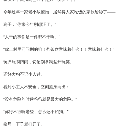
今年过年一家老小放鞭炮，居然将人家吃饭的家伙给秒了——
狗子：“你家今年别想汪了。”
“人干的事你是一件都不干啊。”
“你上村里问问别的狗！炸饭盆意味着什么！！意味着什么！”
玩归玩闹归闹，切记别拿狗盆开玩笑。
还好大狗不记小人过。
看到小主人不安全，立刻挺身而出：
“没有危险的时候爸爸就是最大的危险。”
“你行不行啊老登，怎么还不如狗。”
格局一下子就打开了。