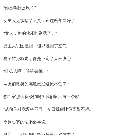
“你是狗我是狗？”
女主人见状哈哈大笑：它连碗都拿好了。
“女人，你的快乐吵到我了。”
男主人试图挽回，但只挽回了空气——
狗子转身就走，像是下定了某种决心：
“什么人啊，连狗都骗。”
网友们嘲笑的嘴脸已经遮掩不住了：
你们家那么多条狗吗？我们家只有一条耶。
“从前你对我爱答不理，今日我便让你高攀不起。”
令狗心寒的话不必再说。
事实上，欺负狗已经不是第一次发生了。