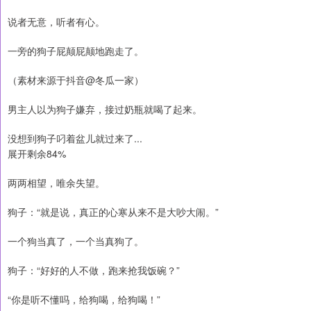
说者无意，听者有心。
一旁的狗子屁颠屁颠地跑走了。
（素材来源于抖音@冬瓜一家）
男主人以为狗子嫌弃，接过奶瓶就喝了起来。
没想到狗子叼着盆儿就过来了...
展开剩余84%
两两相望，唯余失望。
狗子：“就是说，真正的心寒从来不是大吵大闹。”
一个狗当真了，一个当真狗了。
狗子：“好好的人不做，跑来抢我饭碗？”
“你是听不懂吗，给狗喝，给狗喝！”