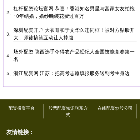
杠杆配资论坛官网 恭喜！香港知名男星与富家女友拍拖
2、
10年结婚，婚纱晚装花费过百万
深圳配资开户 大衣哥和于文华久违同框！被对方贴脸开
3、
大，师徒搞笑互动让人捧腹
场外配资 陕西选手夺得农产品经纪人全国技能竞赛第一
4、
名
浙江配资网 江苏：把高考志愿填报服务送到考生身边
5、
配资投资平台
股票配资知识联系方
在线配资炒股公司
式
友情链接：