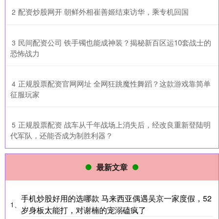
​配资炒股网开 朝鲜外相崔善姬结束访华，乘专机回国
2
​民间配资公司 铁手镯也能成神装？揭秘新百区运10套战士的
3
恐怖战力
​正规股票配资官网网址 全网狂跳魔性舞蹈？这款游戏靠简单
4
征服玩家
​正规股票配资 战车从千年战场上消失后，经改良重新登陆明
5
代军队，还能否成为制胜利器？
最新文章
手机炒股好用的选哪款 马来西亚偶遇吴京一家度假，52
1、
岁身板太能打，对谢楠的宠溺磕疯了