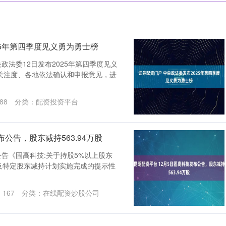
25年第四季度见义勇为勇士榜
政法委12日发布2025年第四季度见义
关注度、各地依法确认和申报意见，进
88
分类：
配资投资平台
公告，股东减持563.94万股
公告《固高科技:关于持股5%以上股东
及特定股东减持计划实施完成的提示性
：
167
分类：
在线配资炒股公司