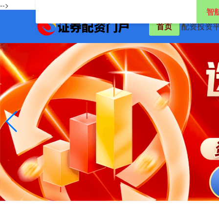
-->
智
首页
配资投资