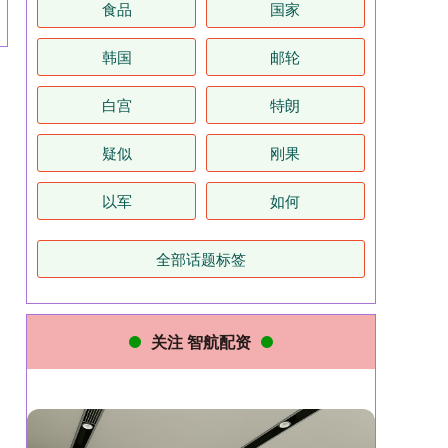
食品
国家
韩国
邮轮
白宫
特朗
疑似
刚果
以军
如何
全部话题标签
关注 智航配资