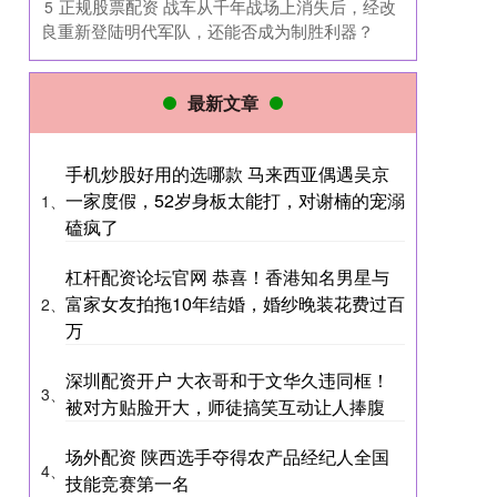
​正规股票配资 战车从千年战场上消失后，经改
5
良重新登陆明代军队，还能否成为制胜利器？
最新文章
手机炒股好用的选哪款 马来西亚偶遇吴京
一家度假，52岁身板太能打，对谢楠的宠溺
1、
磕疯了
杠杆配资论坛官网 恭喜！香港知名男星与
富家女友拍拖10年结婚，婚纱晚装花费过百
2、
万
深圳配资开户 大衣哥和于文华久违同框！
3、
被对方贴脸开大，师徒搞笑互动让人捧腹
场外配资 陕西选手夺得农产品经纪人全国
4、
技能竞赛第一名