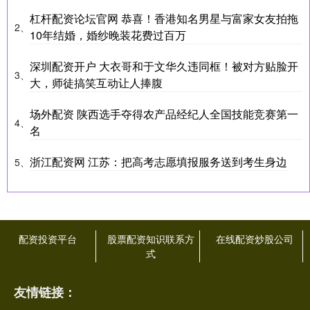
杠杆配资论坛官网 恭喜！香港知名男星与富家女友拍拖
2、
10年结婚，婚纱晚装花费过百万
深圳配资开户 大衣哥和于文华久违同框！被对方贴脸开
3、
大，师徒搞笑互动让人捧腹
场外配资 陕西选手夺得农产品经纪人全国技能竞赛第一
4、
名
浙江配资网 江苏：把高考志愿填报服务送到考生身边
5、
配资投资平台
股票配资知识联系方
在线配资炒股公司
式
友情链接：