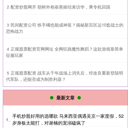
​配资炒股网开 朝鲜外相崔善姬结束访华，乘专机回国
2
​民间配资公司 铁手镯也能成神装？揭秘新百区运10套战士的
3
恐怖战力
​正规股票配资官网网址 全网狂跳魔性舞蹈？这款游戏靠简单
4
征服玩家
​正规股票配资 战车从千年战场上消失后，经改良重新登陆明
5
代军队，还能否成为制胜利器？
最新文章
手机炒股好用的选哪款 马来西亚偶遇吴京一家度假，52
1、
岁身板太能打，对谢楠的宠溺磕疯了